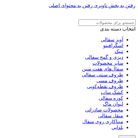
رفتن به بخش ناوبری
رفتن به محتوای اصلی
ADD ANYTHING HERE OR JUST REMOVE IT…
انتخاب دسته بندی
آویز سفالی
اسگرافیتو
تنبک
دیزی و گمج سفالی
سایر محصولات
سفال‌های هفت‌ سین
ظروف سنتی سفالی
ظروف مسی
ظروف نقطه‌کوبی
کشک ساب
کوزه سفالی
لیوان ماگ
محصولات صادراتی
منقل سفالی
میناکاری روی سفال
یلدایی