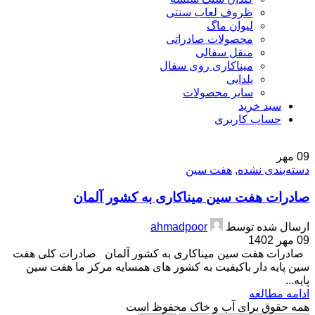
ظروف لعاب سنتی
لیوان ماگ
محصولات صادراتی
منقل سفالی
میناکاری روی سفال
یلدایی
سایر محصولات
سبد خرید
حساب کاربری
09
مهر
دسته‌بندی نشده
,
هفت سین
صادرات هفت سین میناکاری به کشور آلمان
ارسال شده توسط
ahmadpoor
09 مهر 1402
صادرات هفت سین میناکاری به کشور آلمان صادرات کلی هفت
سین پایه دار باکیفیت به کشور های همسایه مرکز ما هفت سین
پایه...
ادامه مطالعه
همه حقوق برای آب و خاک محفوظ است