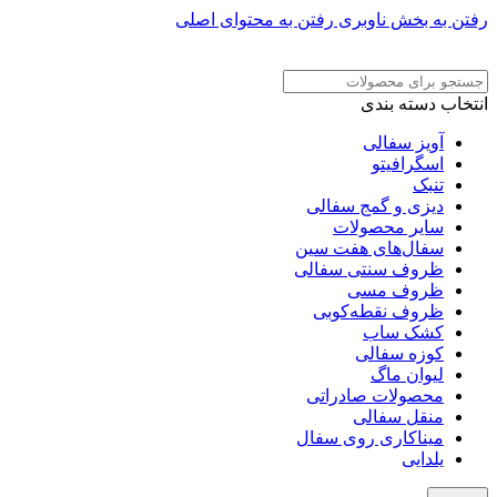
رفتن به بخش ناوبری
رفتن به محتوای اصلی
ADD ANYTHING HERE OR JUST REMOVE IT…
انتخاب دسته بندی
آویز سفالی
اسگرافیتو
تنبک
دیزی و گمج سفالی
سایر محصولات
سفال‌های هفت‌ سین
ظروف سنتی سفالی
ظروف مسی
ظروف نقطه‌کوبی
کشک ساب
کوزه سفالی
لیوان ماگ
محصولات صادراتی
منقل سفالی
میناکاری روی سفال
یلدایی