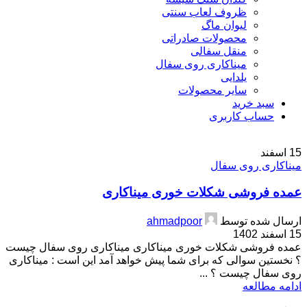
ظروف لعاب سنتی
لیوان ماگ
محصولات صادراتی
منقل سفالی
میناکاری روی سفال
یلدایی
سایر محصولات
سبد خرید
حساب کاربری
15
اسفند
میناکاری روی سفال
عمده فروشی شکلات خوری میناکاری
ارسال شده توسط
ahmadpoor
15 اسفند 1402
عمده فروشی شکلات خوری میناکاری میناکاری روی سفال چیست
؟ نخستین سوالی که برای شما پیش خواهد آمد این است : میناکاری
روی سفال چیست ؟ ...
ادامه مطالعه