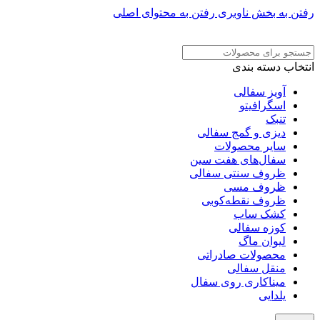
رفتن به بخش ناوبری
رفتن به محتوای اصلی
ADD ANYTHING HERE OR JUST REMOVE IT…
انتخاب دسته بندی
آویز سفالی
اسگرافیتو
تنبک
دیزی و گمج سفالی
سایر محصولات
سفال‌های هفت‌ سین
ظروف سنتی سفالی
ظروف مسی
ظروف نقطه‌کوبی
کشک ساب
کوزه سفالی
لیوان ماگ
محصولات صادراتی
منقل سفالی
میناکاری روی سفال
یلدایی