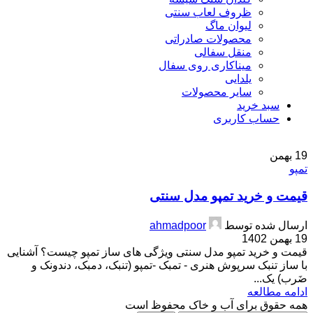
ظروف لعاب سنتی
لیوان ماگ
محصولات صادراتی
منقل سفالی
میناکاری روی سفال
یلدایی
سایر محصولات
سبد خرید
حساب کاربری
19
بهمن
تمپو
قیمت و خرید تمپو مدل سنتی
ارسال شده توسط
ahmadpoor
19 بهمن 1402
قیمت و خرید تمپو مدل سنتی ویژگی های ساز تمپو چیست؟ آشنایی
با ساز تنبک سرپوش هنری - تمبک -تمپو (تنبک، دمبک، دندونک و
ضَرب) یک...
ادامه مطالعه
همه حقوق برای آب و خاک محفوظ است