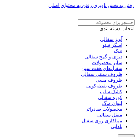
رفتن به بخش ناوبری
رفتن به محتوای اصلی
ADD ANYTHING HERE OR JUST REMOVE IT…
انتخاب دسته بندی
آویز سفالی
اسگرافیتو
تنبک
دیزی و گمج سفالی
سایر محصولات
سفال‌های هفت‌ سین
ظروف سنتی سفالی
ظروف مسی
ظروف نقطه‌کوبی
کشک ساب
کوزه سفالی
لیوان ماگ
محصولات صادراتی
منقل سفالی
میناکاری روی سفال
یلدایی