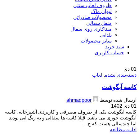
ظروف لعاب سنتی
لیوان ماگ
محصولات صادراتی
منقل سفالی
میناکاری روی سفال
یلدایی
سایر محصولات
سبد خرید
حساب کاربری
01
دی
دسته‌بندی نشده
,
لعاب
کاسه آبگوشت
ارسال شده توسط
ahmadpoor
01 دی 1402
کاسه آبگوشت یکی از ظروف مصرفی و کاربردی آشپزخانه، کاسه
آبگوشت خوری می باشد. قبلا کاسه ها سفالی و به رنگ آبی بودند
اما چندسالی هست که ج...
ادامه مطالعه