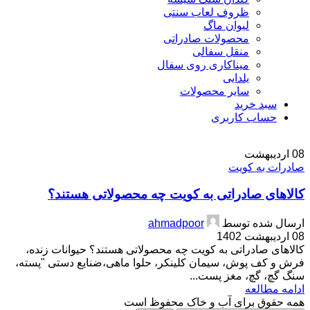
ظروف لعاب سنتی
لیوان ماگ
محصولات صادراتی
منقل سفالی
میناکاری روی سفال
یلدایی
سایر محصولات
سبد خرید
حساب کاربری
08
اردیبهشت
صادرات به کویت
کالاهای صادراتی به کویت چه محصولاتی هستند؟
ارسال شده توسط
ahmadpoor
08 اردیبهشت 1402
کالاهای صادراتی به کویت چه محصولاتی هستند؟ حیوانات زنده،
فرش و کف پوش، سیمان کلینکر، حلوا ماهی،ضنایع دستی "پسته،
سنگ گچ، گچ، مغز پست...
ادامه مطالعه
همه حقوق برای آب و خاک محفوظ است