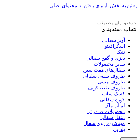
رفتن به بخش ناوبری
رفتن به محتوای اصلی
ADD ANYTHING HERE OR JUST REMOVE IT…
انتخاب دسته بندی
آویز سفالی
اسگرافیتو
تنبک
دیزی و گمج سفالی
سایر محصولات
سفال‌های هفت‌ سین
ظروف سنتی سفالی
ظروف مسی
ظروف نقطه‌کوبی
کشک ساب
کوزه سفالی
لیوان ماگ
محصولات صادراتی
منقل سفالی
میناکاری روی سفال
یلدایی