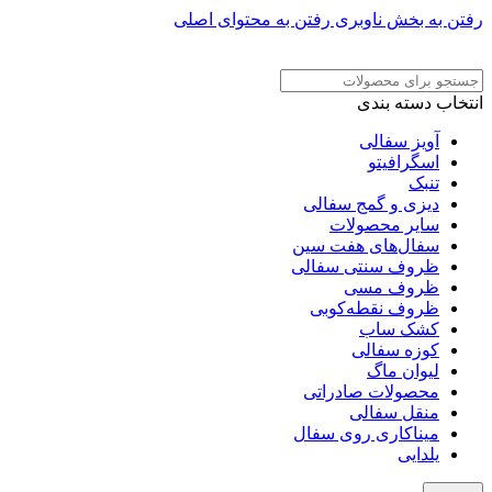
رفتن به بخش ناوبری
رفتن به محتوای اصلی
ADD ANYTHING HERE OR JUST REMOVE IT…
انتخاب دسته بندی
آویز سفالی
اسگرافیتو
تنبک
دیزی و گمج سفالی
سایر محصولات
سفال‌های هفت‌ سین
ظروف سنتی سفالی
ظروف مسی
ظروف نقطه‌کوبی
کشک ساب
کوزه سفالی
لیوان ماگ
محصولات صادراتی
منقل سفالی
میناکاری روی سفال
یلدایی