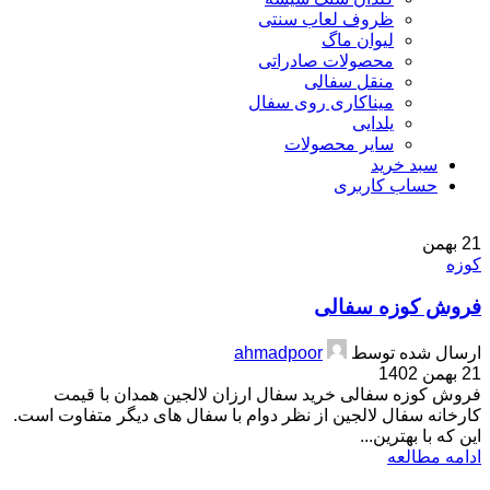
ظروف لعاب سنتی
لیوان ماگ
محصولات صادراتی
منقل سفالی
میناکاری روی سفال
یلدایی
سایر محصولات
سبد خرید
حساب کاربری
21
بهمن
کوزه
فروش کوزه سفالی
ارسال شده توسط
ahmadpoor
21 بهمن 1402
فروش کوزه سفالی خرید سفال ارزان لالجین همدان با قیمت
کارخانه سفال لالجین از نظر دوام با سفال های دیگر متفاوت است.
این که با بهترین...
ادامه مطالعه