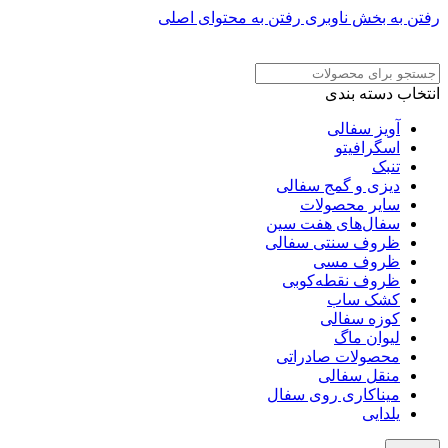
رفتن به بخش ناوبری
رفتن به محتوای اصلی
ADD ANYTHING HERE OR JUST REMOVE IT…
انتخاب دسته بندی
آویز سفالی
اسگرافیتو
تنبک
دیزی و گمج سفالی
سایر محصولات
سفال‌های هفت‌ سین
ظروف سنتی سفالی
ظروف مسی
ظروف نقطه‌کوبی
کشک ساب
کوزه سفالی
لیوان ماگ
محصولات صادراتی
منقل سفالی
میناکاری روی سفال
یلدایی