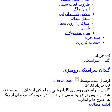
ظروف لعاب سنتی
لیوان ماگ
محصولات صادراتی
منقل سفالی
میناکاری روی سفال
یلدایی
سایر محصولات
سبد خرید
حساب کاربری
08
خرداد
گلدان سرامیکی
گلدان سرامیکی رومیزی
ارسال شده توسط
ahmadpoor
08 خرداد 1403
گلدان سرامیکی رومیزی گلدان های سرامیکی از خاک سفید ساخته
شده و سپس در فر پخته می شوند. آنها در طیف گسترده ای از رنگ
ها، طرح ها و انداز...
ادامه مطالعه